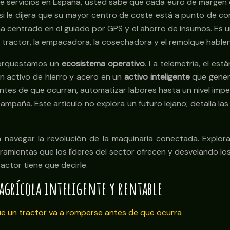
e servicios en España, usted sabe que cada euro de margen c
si le dijera que su mayor centro de coste está a punto de con
a centrado en el guiado por GPS y el ahorro de insumos. Es una
el tractor, la empacadora, la cosechadora y el remolque hablen 
 orquestamos un
ecosistema operativo
. La telemetría, el es
n activo de hierro y acero en un
activo inteligente
que genera
antes de que ocurran, automatizar labores hasta un nivel imp
ampaña. Este artículo no explora un futuro lejano; detalla la
ra navegar la revolución de la maquinaria conectada. Explor
ramientas que los líderes del sector ofrecen y desvelando lo
actor tiene que decirle.
 agrícola inteligente y rentable
 que un tractor va a romperse antes de que ocurra