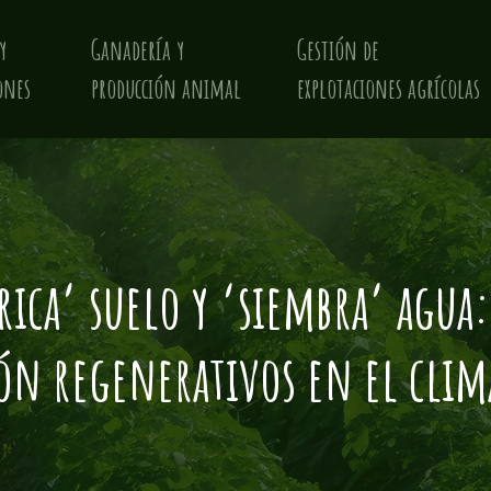
y
Ganadería y
Gestión de
ones
producción animal
explotaciones agrícolas
brica’ suelo y ‘siembra’ agua
ón regenerativos en el clim