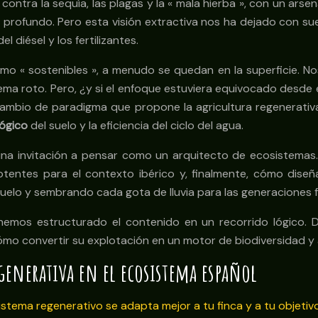
contra la sequía, las plagas y la « mala hierba », con un ar
 más profundo. Pero esta visión extractiva nos ha dejado con 
 diésel y los fertilizantes.
mo « sostenibles », a menudo se quedan en la superficie. No
ema roto. Pero, ¿y si el enfoque estuviera equivocado desde el
el cambio de paradigma que propone la agricultura regenerati
lógico
del suelo y la eficiencia del ciclo del agua.
una invitación a pensar como un arquitecto de ecosistemas.
tentes para el contexto ibérico y, finalmente, cómo diseñ
suelo y sembrando cada gota de lluvia para las generaciones f
emos estructurado el contenido en un recorrido lógico. 
cómo convertir su explotación en un motor de biodiversidad y 
generativa en el ecosistema español
sistema regenerativo se adapta mejor a tu finca y a tu objetiv