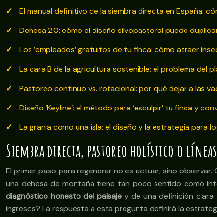
El manual definitivo de la siembra directa en España: c
Dehesa 2.0: cómo el diseño silvopastoral puede duplica
Los ’empleados’ gratuitos de tu finca: cómo atraer inse
La cara B de la agricultura sostenible: el problema del p
Pastoreo continuo vs. rotacional: por qué dejar a las va
Diseño ‘Keyline’: el método para ‘esculpir’ tu finca y co
La granja como una isla: el diseño y la estrategia para log
Siembra directa, pastoreo holístico o líneas
El primer paso para regenerar no es actuar, sino observar. C
una dehesa de montaña tiene tan poco sentido como inten
diagnóstico honesto del paisaje
y de una definición clara 
ingresos? La respuesta a esta pregunta definirá la estrategi