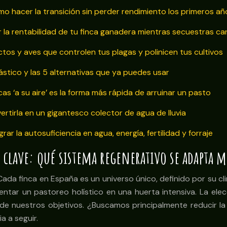
ómo hacer la transición sin perder rendimiento los primeros añ
r la rentabilidad de tu finca ganadera mientras secuestras c
ctos y aves que controlen tus plagas y polinicen tus cultivos
lástico y las 5 alternativas que ya puedes usar
cas ‘a su aire’ es la forma más rápida de arruinar un pasto
nvertirla en un gigantesco colector de agua de lluvia
rar la autosuficiencia en agua, energía, fertilidad y forraje
 clave: qué sistema regenerativo se adapta me
ada finca en España es un universo único, definido por su clim
tar un pastoreo holístico en una huerta intensiva. La elec
de nuestros objetivos. ¿Buscamos principalmente reducir la er
a a seguir.