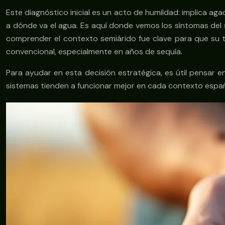
Este diagnóstico inicial es un acto de humildad: implica aga
a dónde va el agua. Es aquí donde vemos los síntomas del 
comprender el contexto semiárido fue clave para que su tr
convencional, especialmente en años de sequía.
Para ayudar en esta decisión estratégica, es útil pensar 
sistemas tienden a funcionar mejor en cada contexto españ